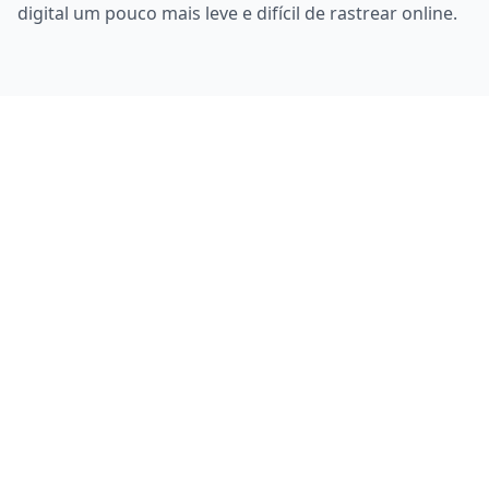
digital um pouco mais leve e difícil de rastrear online.
MailPorary
E-mail de 10 Minutos
Blog