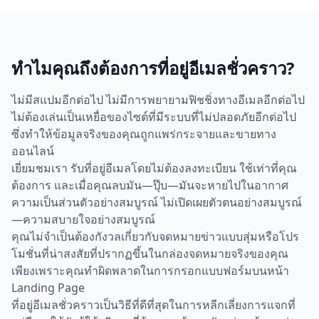
ทำไมคุณถึงต้องการที่อยู่อีเมลชั่วคราว?
ไม่มีสแปมอีกต่อไป ไม่มีการพยายามฟิชชิ่งทางอีเมลอีกต่อไป
ไม่ต้องเล่นเป็นเหยื่อของไซต์ที่มีระบบที่ไม่ปลอดภัยอีกต่อไป
ซึ่งทำให้ข้อมูลจริงของคุณถูกแพร่กระจายและขายทาง
ออนไลน์
เยี่ยมชมเรา รับที่อยู่อีเมลโดยไม่ต้องลงทะเบียน ใช้เท่าที่คุณ
ต้องการ และเมื่อคุณลบมัน—ปุ๊บ—มันจะหายไปในอากาศ
ความเป็นส่วนตัวอย่างสมบูรณ์ ไม่เปิดเผยตัวตนอย่างสมบูรณ์
—ความสบายใจอย่างสมบูรณ์
คุณไม่จำเป็นต้องกังวลเกี่ยวกับจดหมายข่าวแบบสุ่มหรือโปร
โมชั่นที่น่าสงสัยที่ปรากฏขึ้นในกล่องจดหมายจริงของคุณ
เพียงเพราะคุณทำผิดพลาดในการกรอกแบบฟอร์มบนหน้า
Landing Page
ที่อยู่อีเมลชั่วคราวเป็นวิธีที่ดีที่สุดในการหลีกเลี่ยงการแจกที่