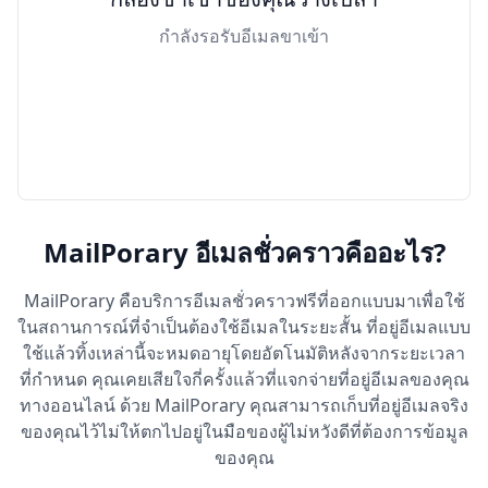
กำลังรอรับอีเมลขาเข้า
MailPorary อีเมลชั่วคราวคืออะไร?
MailPorary คือบริการอีเมลชั่วคราวฟรีที่ออกแบบมาเพื่อใช้
ในสถานการณ์ที่จำเป็นต้องใช้อีเมลในระยะสั้น ที่อยู่อีเมลแบบ
ใช้แล้วทิ้งเหล่านี้จะหมดอายุโดยอัตโนมัติหลังจากระยะเวลา
ที่กำหนด คุณเคยเสียใจกี่ครั้งแล้วที่แจกจ่ายที่อยู่อีเมลของคุณ
ทางออนไลน์ ด้วย MailPorary คุณสามารถเก็บที่อยู่อีเมลจริง
ของคุณไว้ไม่ให้ตกไปอยู่ในมือของผู้ไม่หวังดีที่ต้องการข้อมูล
ของคุณ