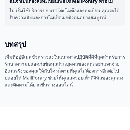
ฉันจำเป็นต้องลงทะเบียนเพื่อใช้ MailPorary หรือไม่
ไม่ เริ่มใช้บริการของเราโดยไม่ต้องลงทะเบียน คุณจะได้
รับความลับและการไม่เปิดเผยตัวตนอย่างสมบูรณ์
บทสรุป
เพิ่มที่อยู่อีเมลชั่วคราวลงในแนวทางปฏิบัติที่ดีที่สุดสำหรับการ
รักษาความปลอดภัยข้อมูลส่วนบุคคลของคุณ อย่าแจกจ่าย
อีเมลจริงของคุณให้กับใครก็ตามที่คุณไม่ต้องการอีกต่อไป
ปล่อยให้ MailPorary ช่วยให้คุณลดรอยเท้าดิจิทัลของคุณลง
และติดตามได้ยากขึ้นทางออนไลน์