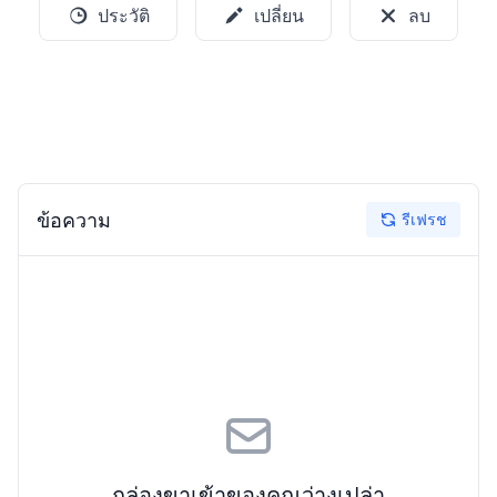
ประวัติ
เปลี่ยน
ลบ
ข้อความ
รีเฟรช
กล่องขาเข้าของคุณว่างเปล่า